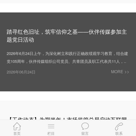
踏寻红色旧址，筑牢信仰之基——伙伴传媒参加主
题党日活动
2026年6月24日上午，为深化树立和践行正确政绩观学习教育，结合建
党105周年，伙伴传媒组织公司党员、共青团员及职工代表共11人，..
MORE >>
2026年06月24日
【工作动态】为期半年！市场监管总局启动互联网
广告专项整治 聚焦六大重点环境
首页
栏目
留言
联系